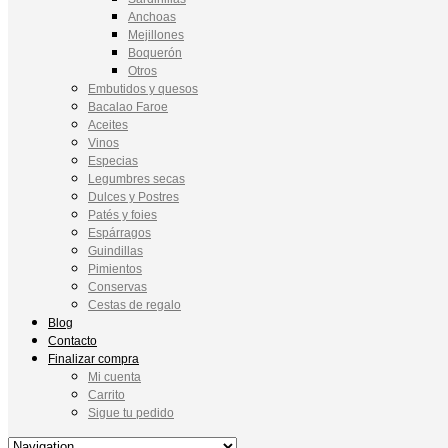
Anchoas
Mejillones
Boquerón
Otros
Embutidos y quesos
Bacalao Faroe
Aceites
Vinos
Especias
Legumbres secas
Dulces y Postres
Patés y foies
Espárragos
Guindillas
Pimientos
Conservas
Cestas de regalo
Blog
Contacto
Finalizar compra
Mi cuenta
Carrito
Sigue tu pedido