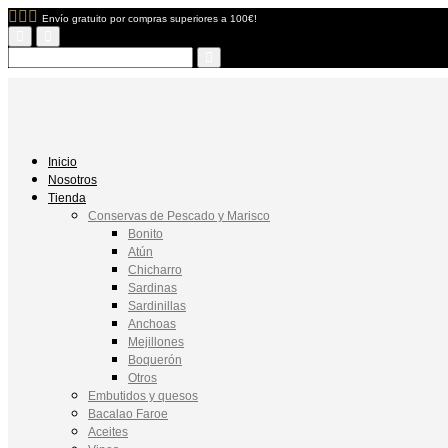
Envío gratuito por compras superiores a 100€!
Inicio
Nosotros
Tienda
Conservas de Pescado y Marisco
Bonito
Atún
Chicharro
Sardinas
Sardinillas
Anchoas
Mejillones
Boquerón
Otros
Embutidos y quesos
Bacalao Faroe
Aceites