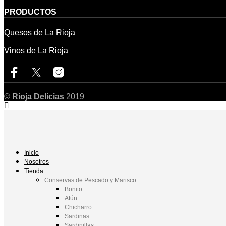
PRODUCTOS
Quesos de La Rioja
Vinos de La Rioja
©
Rioja Delicias
2019
Inicio
Nosotros
Tienda
Conservas de Pescado y Marisco
Bonito
Atún
Chicharro
Sardinas
Sardinillas