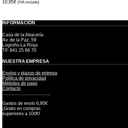
10,95
€
(IVA incluido)
INFORMACIÓN
Casa de la Abacería
Av. de la Paz, 59
Logroño-La Rioja
Tlf .941 25 66 70
NUESTRA EMPRESA
Envíos y plazos de entrega
Política de privacidad
Métodos de pago
Contacto
…………………………..
Gastos de envío 6,95€
¡Gratis en compras
superiores a 100€!