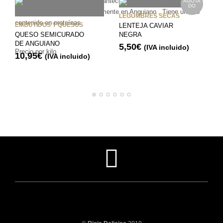
exquisito, la textura es muy mantecosa. El cultivo de esta alubia
AGOTA
DO
manteca es única y exclusivamente en Anguiano . Tiene un alto
LEGUMBRES SECAS
contenido en proteínas.
EMBUTIDOS Y QUESOS
LENTEJA CAVIAR
QUESO SEMICURADO
NEGRA
DE ANGUIANO
5,50
€
(IVA incluido)
Precio por kilo
10,95
€
(IVA incluido)