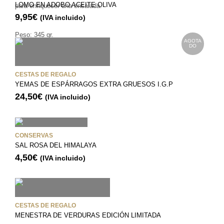
LOMO EN ADOBO ACEITE OLIVA
para enriquecer una ensalada.
9,95
€
(IVA incluido)
Peso: 345 gr.
AGOTA
DO
CESTAS DE REGALO
YEMAS DE ESPÁRRAGOS EXTRA GRUESOS I.G.P
24,50
€
(IVA incluido)
CONSERVAS
SAL ROSA DEL HIMALAYA
4,50
€
(IVA incluido)
CESTAS DE REGALO
MENESTRA DE VERDURAS EDICIÓN LIMITADA