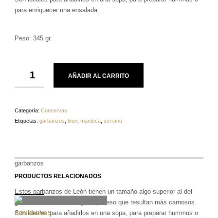
para enriquecer una ensalada.
Peso: 345 gr.
AÑADIR AL CARRITO
Categoría:
Conservas
Etiquetas:
garbanzos
,
leon
,
manteca
,
serrano
garbanzos
PRODUCTOS RELACIONADOS
Estos garbanzos de León tienen un tamaño algo superior al del
garbanzo convencional y es por eso que resultan más carnosos.
Son ideales para añadirlos en una sopa, para preparar hummus o
CONSERVAS