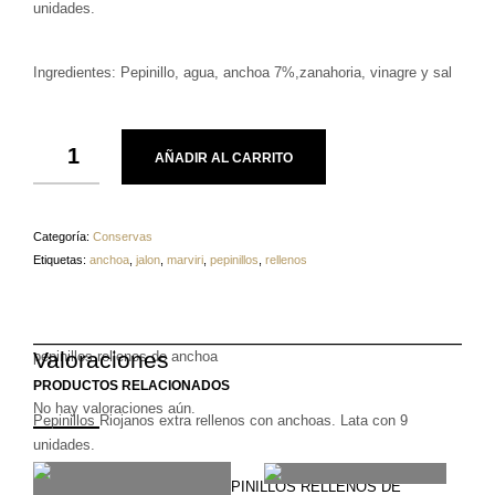
unidades.
Ingredientes: Pepinillo, agua, anchoa 7%,zanahoria, vinagre y sal
AÑADIR AL CARRITO
Categoría:
Conservas
Etiquetas:
anchoa
,
jalon
,
marviri
,
pepinillos
,
rellenos
Valoraciones
pepinillos rellenos de anchoa
PRODUCTOS RELACIONADOS
No hay valoraciones aún.
Pepinillos Riojanos extra rellenos con anchoas. Lata con 9
unidades.
Sé el primero en valorar “PEPINILLOS RELLENOS DE