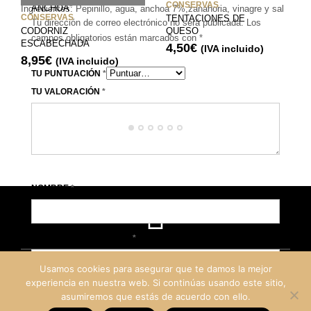
CONSERVAS
ANCHOA”
Ingredientes: Pepinillo, agua, anchoa 7%,zanahoria, vinagre y sal
CONSERVAS
TENTACIONES DE
Tu dirección de correo electrónico no será publicada.
Los
CODORNIZ
QUESO
campos obligatorios están marcados con
*
ESCABECHADA
4,50
€
(IVA incluido)
8,95
€
(IVA incluido)
TU PUNTUACIÓN
*
TU VALORACIÓN
*
NOMBRE
*
CORREO ELECTRÓNICO
*
Usamos cookies para asegurar que te damos la mejor
experiencia en nuestra web. Si continúas usando este sitio,
asumiremos que estás de acuerdo con ello.
©
Rioja Delicias
2019