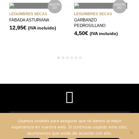
AGOTA
AGOTA
DO
DO
LEGUMBRES SECAS
LEGUMBRES SECAS
FABADA ASTURIANA
GARBANZO
PEDROSILLANO
12,95
€
(IVA incluido)
4,50
€
(IVA incluido)
Usamos cookies para asegurar que te damos la mejor
experiencia en nuestra web. Si continúas usando este sitio,
asumiremos que estás de acuerdo con ello.
©
Rioja Delicias
2019