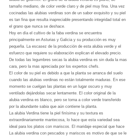
tamaño mediano, de color verde claro y de piel muy fina. Una vez
cocinadas las alubias verdinas son de un sabor exquisito y su piel
es tan fina que resulta inapreciable presentando integridad total en
el grano que nunca se deshace.
Hoy en día el cultivo de la faba verdina se encuentra
principalmente en Asturias y Galicia y su producción es muy
pequeña. La escasez de la producción de esta alubia verde y el
esfuerzo que requiere su elaboración explican el elevado precio.
De todas las legumbres secas la alubia verdina es sin duda la mas
cara, pero la mas apreciada por los expertos chefs.
El color de su piel es debido a que la planta se arranca del suelo
cuando las alubias verdinas no están totalmente maduras. En ese
momento se cuelgan las plantas en un lugar oscuro y muy
ventilado dejándolas secar lentamente. El color original de la
alubia verdina es blanco, pero se torna a color verde transferido
por la abundante sabia que aún contiene la planta.
La alubia Verdina tiene la piel finísima y su textura es
extraordinariamente mantecosa, lo hace que esta variedad sea
ideal para los platos con mariscos. El maridaje especial que hace
La alubia verdina con pescados y mariscos es motivo de que se le