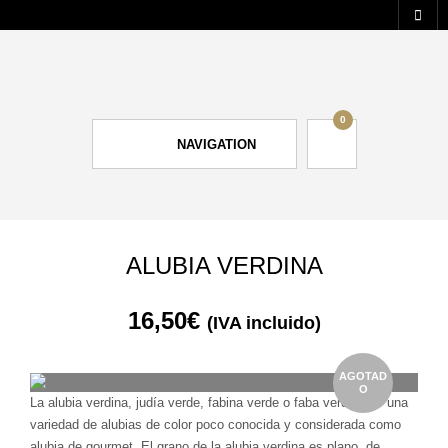
0
NAVIGATION
ALUBIA VERDINA
16,50
€
(IVA incluido)
AGOTAD
O
La alubia verdina, judía verde, fabina verde o faba verdina es una
variedad de alubias de color poco conocida y considerada como
alubia de gourmet. El grano de la alubia verdina es plano, de