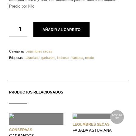
Precio por kilo
AÑADIR AL CARRITO
Categoría:
Legumbres secas
Etiquetas:
castellano
,
garbanzo
,
lechoso
,
manteca
,
toledo
PRODUCTOS RELACIONADOS
AGOTA
DO
LEGUMBRES SECAS
CONSERVAS
FABADA ASTURIANA
GARBANZOS