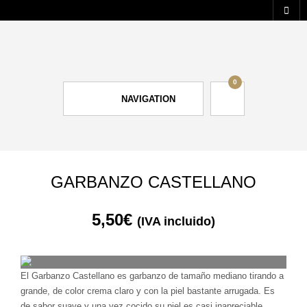
0
NAVIGATION
GARBANZO CASTELLANO
5,50
€
(IVA incluido)
El Garbanzo Castellano es garbanzo de tamaño mediano tirando a
grande, de color crema claro y con la piel bastante arrugada. Es
de sabor suave y una vez cocido su piel es casi inapreciable.