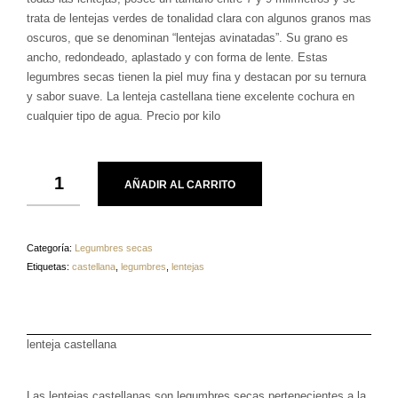
trata de lentejas verdes de tonalidad clara con algunos granos mas
oscuros, que se denominan “lentejas avinatadas”. Su grano es
ancho, redondeado, aplastado y con forma de lente. Estas
legumbres secas tienen la piel muy fina y destacan por su ternura
y sabor suave. La lenteja castellana tiene excelente cochura en
cualquier tipo de agua. Precio por kilo
AÑADIR AL CARRITO
Categoría:
Legumbres secas
Etiquetas:
castellana
,
legumbres
,
lentejas
lenteja castellana
Las lentejas castellanas son legumbres secas pertenecientes a la