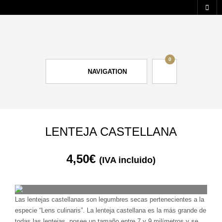
0
NAVIGATION
LENTEJA CASTELLANA
4,50
€
(IVA incluido)
Las lentejas castellanas son legumbres secas pertenecientes a la
especie “Lens culinaris”. La lenteja castellana es la más grande de
todas las lentejas, posee un tamaño entre 7 y 9 milímetros y se