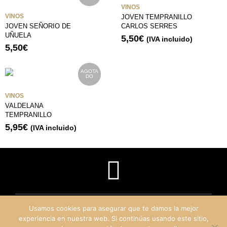
VINOS
VINOS
JOVEN TEMPRANILLO
JOVEN SEÑORIO DE
CARLOS SERRES
UÑUELA
5,50
€
(IVA incluido)
5,50
€
AGOTA
DO
VINOS
VALDELANA
TEMPRANILLO
5,95
€
(IVA incluido)
Usamos cookies para asegurar que te damos la mejor
experiencia en nuestra web. Si continúas usando este sitio,