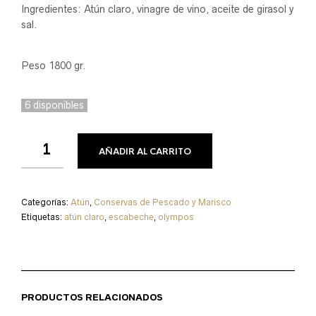
Ingredientes: Atún claro, vinagre de vino, aceite de girasol y
sal.
Peso 1800 gr.
6 disponibles
AÑADIR AL CARRITO
Categorías:
Atún
,
Conservas de Pescado y Marisco
Etiquetas:
atún claro
,
escabeche
,
olympos
PRODUCTOS RELACIONADOS