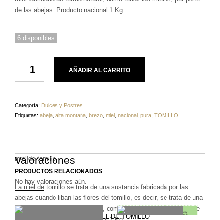
de las abejas. Producto nacional.1 Kg.
6 disponibles
AÑADIR AL CARRITO
Categoría:
Dulces y Postres
Etiquetas:
abeja
,
alta montaña
,
brezo
,
miel
,
nacional
,
pura
,
TOMILLO
Valoraciones
miel de tomillo
PRODUCTOS RELACIONADOS
No hay valoraciones aún.
La miel de tomillo se trata de una sustancia fabricada por las
abejas cuando liban las flores del tomillo, es decir, se trata de una
miel fabricada de forma natural, como todas las mieles, por parte
Sé el primero en valorar “MIEL DE TOMILLO”
de las abejas. Producto nacional.1 Kg.