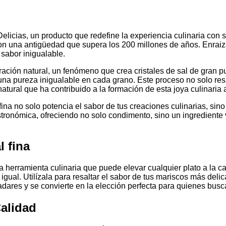
Delicias, un producto que redefine la experiencia culinaria con 
on una antigüedad que supera los 200 millones de años. Enraizada
 sabor inigualable.
ración natural, un fenómeno que crea cristales de sal de gran p
una pureza inigualable en cada grano. Este proceso no solo resa
atural que ha contribuido a la formación de esta joya culinaria a
ina no solo potencia el sabor de tus creaciones culinarias, sin
astronómica, ofreciendo no solo condimento, sino un ingrediente
l fina
 herramienta culinaria que puede elevar cualquier plato a la ca
igual. Utilízala para resaltar el sabor de tus mariscos más delic
aladares y se convierte en la elección perfecta para quienes bu
alidad