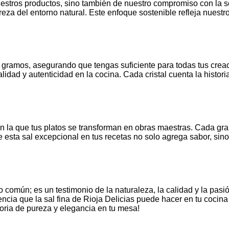
estros productos, sino también de nuestro compromiso con la sos
 del entorno natural. Este enfoque sostenible refleja nuestro r
0 gramos, asegurando que tengas suficiente para todas tus crea
idad y autenticidad en la cocina. Cada cristal cuenta la histori
con la que tus platos se transforman en obras maestras. Cada gr
e esta sal excepcional en tus recetas no solo agrega sabor, sin
común; es un testimonio de la naturaleza, la calidad y la pasió
rencia que la sal fina de Rioja Delicias puede hacer en tu coci
toria de pureza y elegancia en tu mesa!