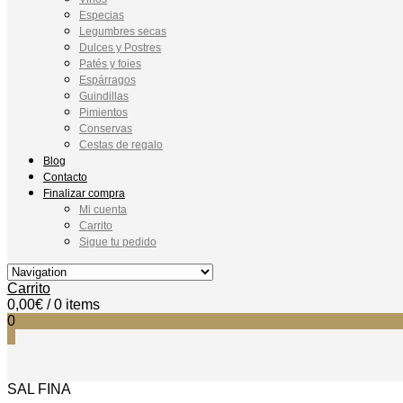
Especias
Legumbres secas
Dulces y Postres
Patés y foies
Espárragos
Guindillas
Pimientos
Conservas
Cestas de regalo
Blog
Contacto
Finalizar compra
Mi cuenta
Carrito
Sigue tu pedido
Carrito
0,00
€
/ 0 items
0
0
SAL FINA