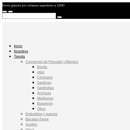
Envío gratuito por compras superiores a 100€!
Inicio
Nosotros
Tienda
Conservas de Pescado y Marisco
Bonito
Atún
Chicharro
Sardinas
Sardinillas
Anchoas
Mejillones
Boquerón
Otros
Embutidos y quesos
Bacalao Faroe
Aceites
Vinos