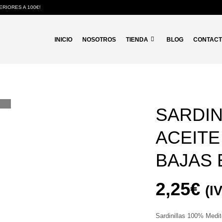
RIORES A 100€!
INICIO
NOSOTROS
TIENDA
BLOG
CONTAC
SARDIN
ACEITE
BAJAS 
2,25
€
(I
Sardinillas 100% Medit