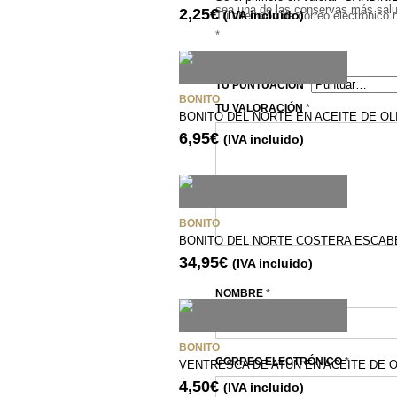
sea una de las conservas más salu
2,25
€
Tu dirección de correo electrónico 
(IVA incluido)
*
Peso 90 gr.
TU PUNTUACIÓN
*
BONITO
TU VALORACIÓN
*
BONITO DEL NORTE EN ACEITE DE OL
6,95
€
(IVA incluido)
BONITO
BONITO DEL NORTE COSTERA ESCAB
34,95
€
(IVA incluido)
NOMBRE
*
BONITO
CORREO ELECTRÓNICO
*
VENTRESCA DE ATÚN EN ACEITE DE O
4,50
€
(IVA incluido)