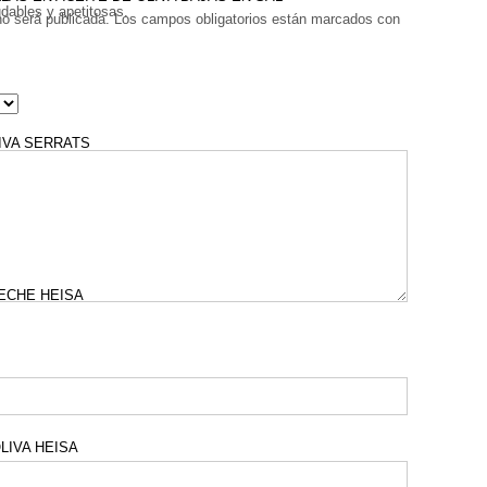
dables y apetitosas.
no será publicada.
Los campos obligatorios están marcados con
IVA SERRATS
ECHE HEISA
LIVA HEISA