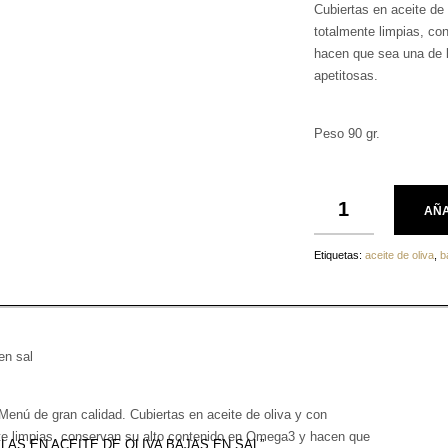
Cubiertas en aceite de 
totalmente limpias, co
hacen que sea una de 
apetitosas.
Peso 90 gr.
AÑA
Etiquetas:
aceite de oliva
,
b
en sal
Menú de gran calidad. Cubiertas en aceite de oliva y con
nte limpias, conservan su alto contenido en Omega3 y hacen que
INILLAS EN ACEITE DE OLIVA BAJAS EN SAL”