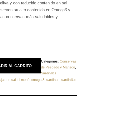
oliva y con reducido contenido en sal
nservan su alto contenido en Omega3 y
las conservas más saludables y
Categorías:
Conservas
DIR AL CARRITO
de Pescado y Marisco
,
Sardinillas
ajas en sal
,
el menú
,
omega 3
,
sardinas
,
sardinillas