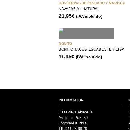
CONSERVAS DE PESCADO Y MARISCO
NAVAJAS AL NATURAL
21,95
€
(IVA incluido)
BONITO
BONITO TACOS ESCABECHE HEISA
11,95
€
(IVA incluido)
INFORMACIÓN
Casa de la Abacería
Av. de la Paz, 59
P
Logroño-La Rioja
Tlf .941 25 66 70