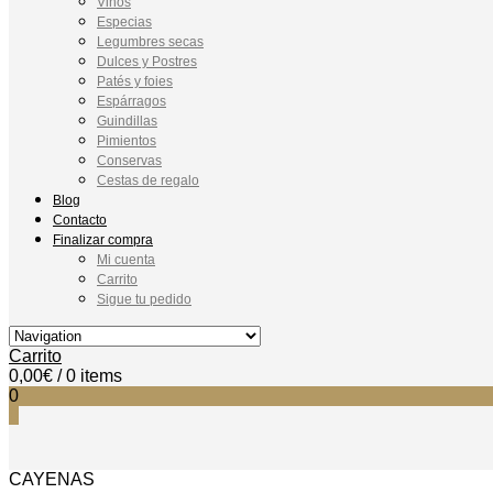
Vinos
Especias
Legumbres secas
Dulces y Postres
Patés y foies
Espárragos
Guindillas
Pimientos
Conservas
Cestas de regalo
Blog
Contacto
Finalizar compra
Mi cuenta
Carrito
Sigue tu pedido
Carrito
0,00
€
/ 0 items
0
0
CAYENAS