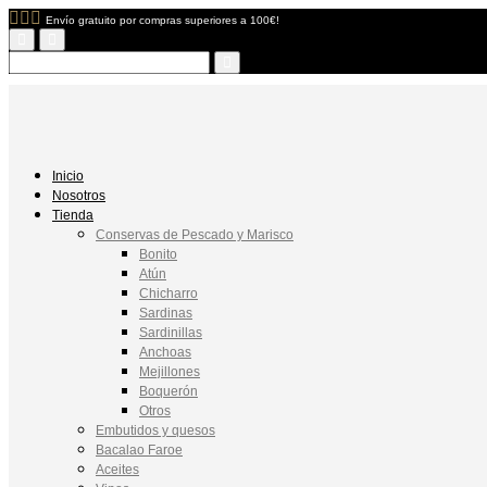
Envío gratuito por compras superiores a 100€!
Inicio
Nosotros
Tienda
Conservas de Pescado y Marisco
Bonito
Atún
Chicharro
Sardinas
Sardinillas
Anchoas
Mejillones
Boquerón
Otros
Embutidos y quesos
Bacalao Faroe
Aceites