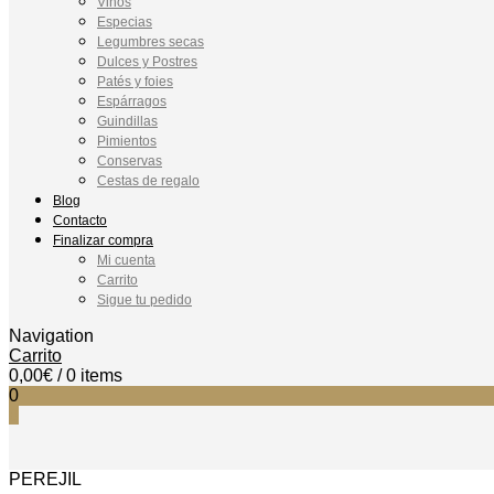
Vinos
Especias
Legumbres secas
Dulces y Postres
Patés y foies
Espárragos
Guindillas
Pimientos
Conservas
Cestas de regalo
Blog
Contacto
Finalizar compra
Mi cuenta
Carrito
Sigue tu pedido
Navigation
Carrito
0,00
€
/ 0 items
0
0
PEREJIL