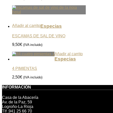
Añadir al carrito
Especias
ESCAMAS DE SAL DE VINO
9,50
€
(IVA incluido)
Añadir al carrito
Especias
4 PIMIENTAS
2,50
€
(IVA incluido)
INFORMACIÓN
Casa de la Abacería
Av. de la Paz, 59
Logroño-La Rioja
Tlf .941 25 66 70