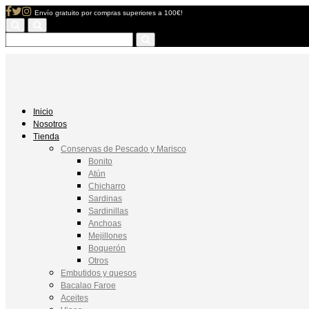
Envío gratuito por compras superiores a 100€!
Inicio
Nosotros
Tienda
Conservas de Pescado y Marisco
Bonito
Atún
Chicharro
Sardinas
Sardinillas
Anchoas
Mejillones
Boquerón
Otros
Embutidos y quesos
Bacalao Faroe
Aceites