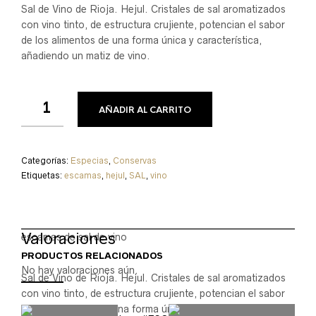
Sal de Vino de Rioja. Hejul. Cristales de sal aromatizados
con vino tinto, de estructura crujiente, potencian el sabor
de los alimentos de una forma única y característica,
añadiendo un matiz de vino.
AÑADIR AL CARRITO
Categorías:
Especias
,
Conservas
Etiquetas:
escamas
,
hejul
,
SAL
,
vino
Valoraciones
escamas de sal de vino
PRODUCTOS RELACIONADOS
No hay valoraciones aún.
Sal de Vino de Rioja. Hejul. Cristales de sal aromatizados
con vino tinto, de estructura crujiente, potencian el sabor
de los alimentos de una forma única y característica,