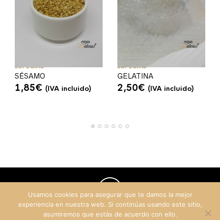
ESPECIAS
ESPECIAS
SÉSAMO
GELATINA
1,85
€
2,50
€
(IVA incluido)
(IVA incluido)
Usamos cookies para asegurar que te damos la mejor
experiencia en nuestra web. Si continúas usando este sitio,
asumiremos que estás de acuerdo con ello.