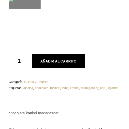
AÑADIR AL CARRITO
Categoría:
Dulces y Postres
Etiquetas:
albelda
,
chocolate
,
filipinas
,
india
,
kankel
,
madagascar
,
peru
,
uganda
chocolate kankel madagascar