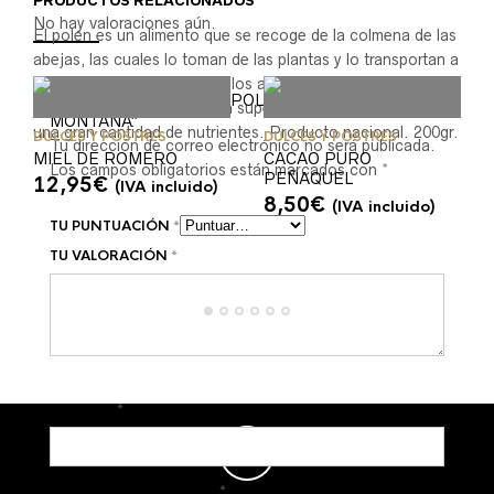
PRODUCTOS RELACIONADOS
No hay valoraciones aún.
El polen es un alimento que se recoge de la colmena de las
abejas, las cuales lo toman de las plantas y lo transportan a
su panal, en forma de gránulos anaranjados que elaboran
Sé el primero en valorar “POLEN DE ALTA
ellas mismas. El polen es un superalimento que contiene
MONTAÑA”
una gran cantidad de nutrientes. Producto nacional. 200gr.
DULCES Y POSTRES
DULCES Y POSTRES
Tu dirección de correo electrónico no será publicada.
MIEL DE ROMERO
CACAO PURO
Los campos obligatorios están marcados con
*
PEÑAQUEL
12,95
€
(IVA incluido)
8,50
€
(IVA incluido)
TU PUNTUACIÓN
*
TU VALORACIÓN
*
NOMBRE
*
CORREO ELECTRÓNICO
*