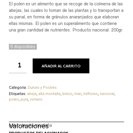
El polen es un alimento que se recoge de la colmena de las
abejas, las cuales lo toman de las plantas y lo transportan a
su panal, en forma de gránulos anaranjados que elaboran
ellas mismas. El polen es un superalimento que contiene
una gran cantidad de nutrientes. Producto nacional. 200gr.
6 disponibles
AÑADIR AL CARRITO
Categoría:
Dulces y Postres
Etiquetas:
abeja
,
alta montaña
,
brezo
,
miel
,
milflores
,
nacional
,
polen
,
pura
,
romero
Valoraciones
polen de alta montaña