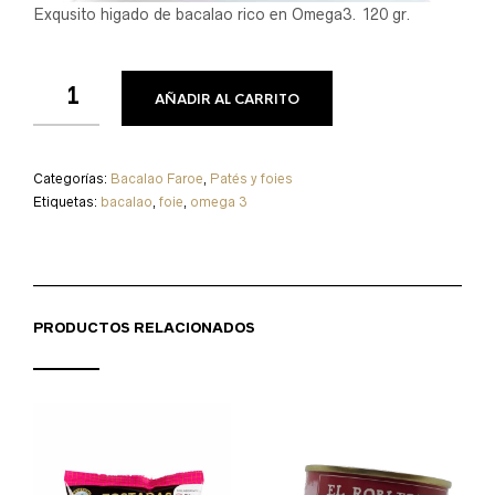
Exqusito higado de bacalao rico en Omega3. 120 gr.
AÑADIR AL CARRITO
Categorías:
Bacalao Faroe
,
Patés y foies
Etiquetas:
bacalao
,
foie
,
omega 3
PRODUCTOS RELACIONADOS