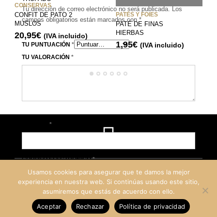
CONSERVAS
Tu dirección de correo electrónico no será publicada.
Los
CONFIT DE PATO 2
PATÉS Y FOIES
campos obligatorios están marcados con
*
MUSLOS
PATÉ DE FINAS
HIERBAS
20,95
€
(IVA incluido)
1,95
€
TU PUNTUACIÓN
*
(IVA incluido)
TU VALORACIÓN
*
NOMBRE
*
CORREO ELECTRÓNICO
*
Usamos cookies para asegurar que te damos la mejor
experiencia en nuestra web. Si continúas usando este sitio,
asumiremos que estás de acuerdo con ello.
©
Rioja Delicias
2019
Aceptar
Rechazar
Política de privacidad