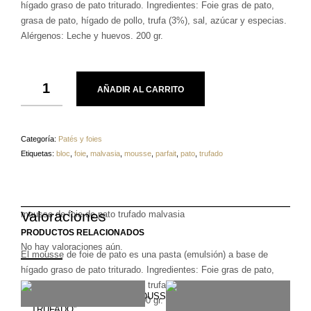
hígado graso de pato triturado. Ingredientes: Foie gras de pato,
grasa de pato, hígado de pollo, trufa (3%), sal, azúcar y especias.
Alérgenos: Leche y huevos. 200 gr.
AÑADIR AL CARRITO
Categoría:
Patés y foies
Etiquetas:
bloc
,
foie
,
malvasia
,
mousse
,
parfait
,
pato
,
trufado
Valoraciones
mousse de foie de pato trufado malvasia
PRODUCTOS RELACIONADOS
No hay valoraciones aún.
El mousse de foie de pato es una pasta (emulsión) a base de
hígado graso de pato triturado. Ingredientes: Foie gras de pato,
grasa de pato, hígado de pollo, trufa (3%), sal, azúcar y especias.
Sé el primero en valorar “MOUSSE DE FOIE DE PATO
Alérgenos: Leche y huevos. 200 gr.
TRUFADO”