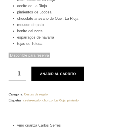
aceite de La Rioja
pimientos de Lodosa
chocolate artesano de Quel, La Rioja
mousse de pato
bonito del norte
espárragos de navarra
tejas de Tolosa
Disponible para reserva
AÑADIR AL CARRITO
Categoría:
Cestas de regalo
Etiquetas:
cesta-regalo
,
chorizo
,
La Rioja
,
pimiento
vino crianza Carlos Serres