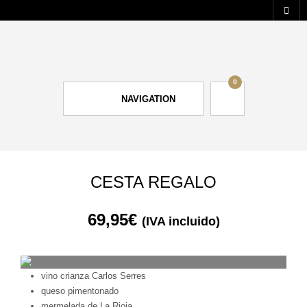
0
NAVIGATION
CESTA REGALO
69,95
€
(IVA incluido)
vino crianza Carlos Serres
queso pimentonado
mermelada de La Rioja