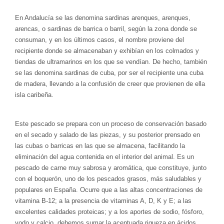
En Andalucía se las denomina sardinas arenques, arenques,
arencas, o sardinas de barrica o barril, según la zona donde se
consuman, y en los últimos casos, el nombre proviene del
recipiente donde se almacenaban y exhibían en los colmados y
tiendas de ultramarinos en los que se vendían. De hecho, también
se las denomina sardinas de cuba, por ser el recipiente una cuba
de madera, llevando a la confusión de creer que provienen de ella
isla caribeña.
Este pescado se prepara con un proceso de conservación basado
en el secado y salado de las piezas, y su posterior prensado en
las cubas o barricas en las que se almacena, facilitando la
eliminación del agua contenida en el interior del animal. Es un
pescado de carne muy sabrosa y aromática, que constituye, junto
con el boquerón, uno de los pescados grasos, más saludables y
populares en España. Ocurre que a las altas concentraciones de
vitamina B-12; a la presencia de vitaminas A, D, K y E; a las
excelentes calidades proteicas; y a los aportes de sodio, fósforo,
yodo y calcio, debemos sumar la acentuada riqueza en ácidos